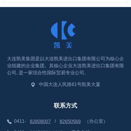
大连凯美集团是以大连凯美进出口集团有限公司为核心企
业组建的企业集团。其核心企业大连凯美进出口集团有限
公司, 是一家综合性国际贸易专业公司。
中国大连人民路61号凯美大厦
联系方式
0411-
/
（办公室）
82808007
82650569