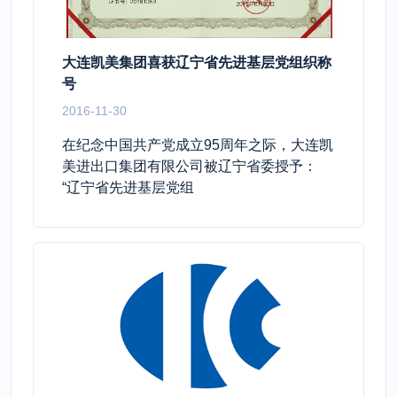
大连凯美集团喜获辽宁省先进基层党组织称
号
2016-11-30
在纪念中国共产党成立95周年之际，大连凯
美进出口集团有限公司被辽宁省委授予：
“辽宁省先进基层党组