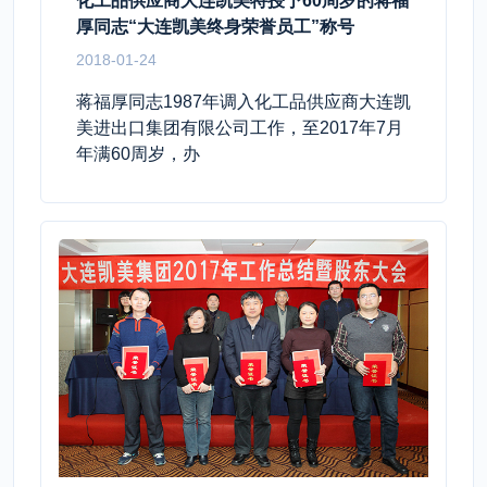
化工品供应商大连凯美特授予60周岁的蒋福
厚同志“大连凯美终身荣誉员工”称号
2018-01-24
蒋福厚同志1987年调入化工品供应商大连凯
美进出口集团有限公司工作，至2017年7月
年满60周岁，办