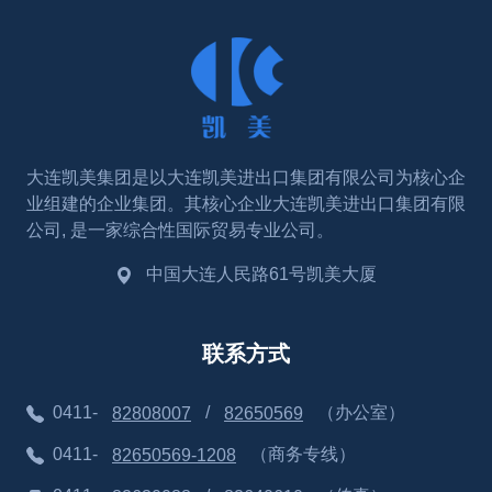
大连凯美集团是以大连凯美进出口集团有限公司为核心企
业组建的企业集团。其核心企业大连凯美进出口集团有限
公司, 是一家综合性国际贸易专业公司。
中国大连人民路61号凯美大厦
联系方式
0411-
/
（办公室）
82808007
82650569
0411-
（商务专线）
82650569-1208